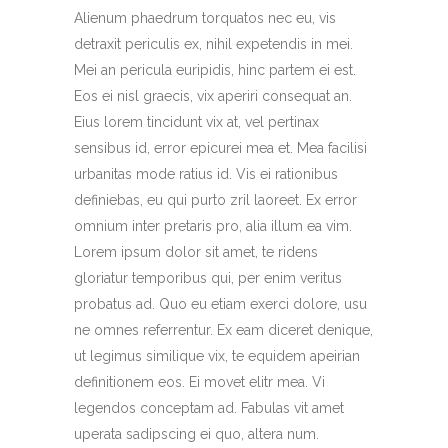
Alienum phaedrum torquatos nec eu, vis
detraxit periculis ex, nihil expetendis in mei.
Mei an pericula euripidis, hinc partem ei est.
Eos ei nisl graecis, vix aperiri consequat an.
Eius lorem tincidunt vix at, vel pertinax
sensibus id, error epicurei mea et. Mea facilisi
urbanitas mode ratius id. Vis ei rationibus
definiebas, eu qui purto zril laoreet. Ex error
omnium inter pretaris pro, alia illum ea vim.
Lorem ipsum dolor sit amet, te ridens
gloriatur temporibus qui, per enim veritus
probatus ad. Quo eu etiam exerci dolore, usu
ne omnes referrentur. Ex eam diceret denique,
ut legimus similique vix, te equidem apeirian
definitionem eos. Ei movet elitr mea. Vi
legendos conceptam ad. Fabulas vit amet
uperata sadipscing ei quo, altera num.