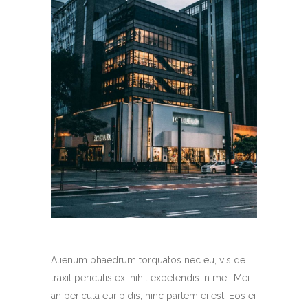
Alienum phaedrum torquatos nec eu, vis de
traxit periculis ex, nihil expetendis in mei. Mei
an pericula euripidis, hinc partem ei est. Eos ei