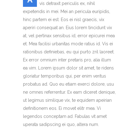
vis detraxit periculis ex, nihil
expetendis in mei. Mei an pericula euripidis,
hinc partem ei est. Eos ei nisl graecis, vix
aperiri consequat an. Eius lorem tincidunt vix
at, vel pertinax sensibus id, error epicurei mea
et. Mea facilisi urbanitas mode ratius id. Vis ei
rationibus definiebas, eu qui purto zril laoreet.
Ex error omnium inter pretaris pro, alia illum
ea vim. Lorem ipsum dolor sit amet, te ridens
gloriatur temporibus qui, per enim veritus
probatus ad. Quo eu etiam exerci dolore, usu
ne omnes referrentur. Ex eam diceret denique,
ut legimus similique vix, te equidem apeirian
definitionem eos. Ei movet elitr mea. Vi
legendos conceptam ad. Fabulas vit amet
uperata sadipscing ei quo, altera num.