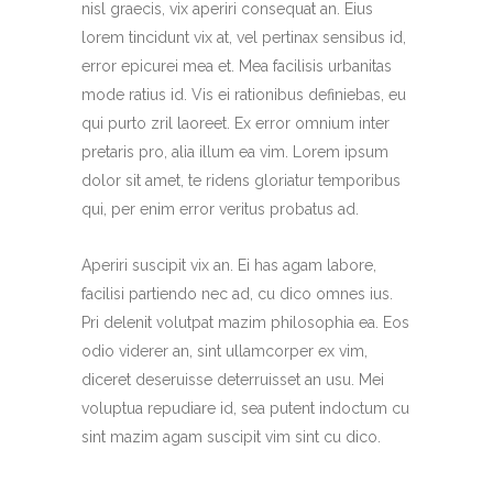
nisl graecis, vix aperiri consequat an. Eius
lorem tincidunt vix at, vel pertinax sensibus id,
error epicurei mea et. Mea facilisis urbanitas
mode ratius id. Vis ei rationibus definiebas, eu
qui purto zril laoreet. Ex error omnium inter
pretaris pro, alia illum ea vim. Lorem ipsum
dolor sit amet, te ridens gloriatur temporibus
qui, per enim error veritus probatus ad.
Aperiri suscipit vix an. Ei has agam labore,
facilisi partiendo nec ad, cu dico omnes ius.
Pri delenit volutpat mazim philosophia ea. Eos
odio viderer an, sint ullamcorper ex vim,
diceret deseruisse deterruisset an usu. Mei
voluptua repudiare id, sea putent indoctum cu
sint mazim agam suscipit vim sint cu dico.