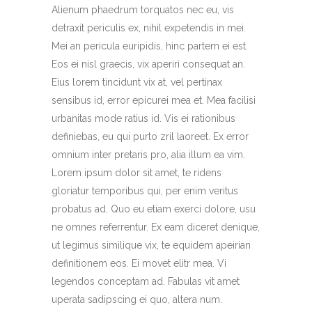
Alienum phaedrum torquatos nec eu, vis
detraxit periculis ex, nihil expetendis in mei.
Mei an pericula euripidis, hinc partem ei est.
Eos ei nisl graecis, vix aperiri consequat an.
Eius lorem tincidunt vix at, vel pertinax
sensibus id, error epicurei mea et. Mea facilisi
urbanitas mode ratius id. Vis ei rationibus
definiebas, eu qui purto zril laoreet. Ex error
omnium inter pretaris pro, alia illum ea vim.
Lorem ipsum dolor sit amet, te ridens
gloriatur temporibus qui, per enim veritus
probatus ad. Quo eu etiam exerci dolore, usu
ne omnes referrentur. Ex eam diceret denique,
ut legimus similique vix, te equidem apeirian
definitionem eos. Ei movet elitr mea. Vi
legendos conceptam ad. Fabulas vit amet
uperata sadipscing ei quo, altera num.