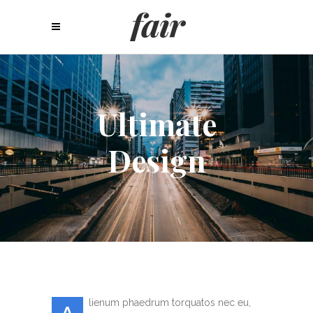
Ultimate
Design
lienum phaedrum torquatos nec eu,
A