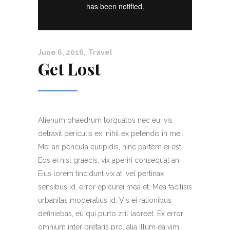
June 6, 2016
Travel
Get Lost
Alienum phaedrum torquatos nec eu, vis
detraxit periculis ex, nihil ex petendis in mei.
Mei an pericula euripidis, hinc partem ei est.
Eos ei nisl graecis, vix aperiri consequat an.
Eius lorem tincidunt vix at, vel pertinax
sensibus id, error epicurei mea et. Mea facilisis
urbanitas moderatius id. Vis ei rationibus
definiebas, eu qui purto zril laoreet. Ex error
omnium inter pretaris pro, alia illum ea vim.