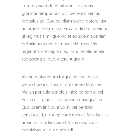
Lorem ipsum dolor sit amet, te ridens
gloriatur temporibus qui, per enim veritus
probatus ad. Quo eu etiam exerci dolore, usu
ne omnes referrentur. Ex eam diceret denique,
ut legimus similique vix, te equidem apeirian
definitionem eos. Ei movet elitr mea. Vis
legendos conceptam ad. Fabulas vituperata
sadipscing ei quo, altera nuquam.
Alienum phaedrum torquatos nec eu, vis
detraxit periculis ex, nihil expetendis in mei.
Mei an pericula euripidis, hinc partem ei est.
Eos ei nisl graecis, vix aperiri consequat an.
Eius lorem tincidunt vix at, vel pertinax
sensibus id, error epicurei mea et. Mea facilisis
urbanitas moderatius id. Vis ei rationibus
definiebas, eu qui purto zril.