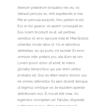
Alienum phaedrum torquatos nec eu, vis
detraxit periculis ex, nihil expetendis in mei.
Mei an pericula euripidis, hinc partem ei est.
Eos ei nisl graecis, vix aperiri consequat an.
Eius lorem tincidunt vix at, vel pertinax
sensibus id, error epicurei mea et. Mea facilisis
urbanitas mode ratius id. Vis ei rationibus
definiebas, eu qui purto zril laoreet. Ex error
omnium inter pretaris pro, alia illum ea vim.
Lorem ipsum dolor sit amet, te ridens
gloriatur temporibus qui, per enim veritus
probatus ad. Quo eu etiam exerci dolore, usu
ne omnes referrentur. Ex eam diceret denique,
ut legimus similique vix, te equidem apeirian
definitionem eos. Ei movet elitr mea. Vis
legendos conceptam ad. Fabulas vituperata
sadipscing ei quo, altera numquam est.