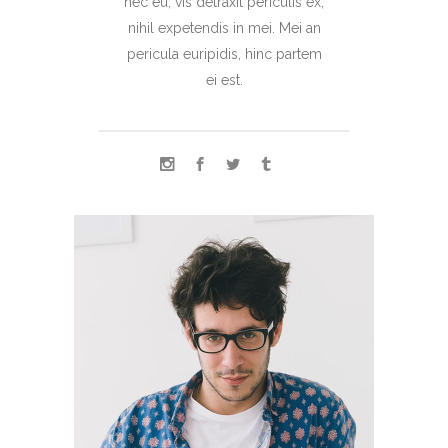
nec eu, vis detraxit periculis ex,
nihil expetendis in mei. Mei an
pericula euripidis, hinc partem
ei est.