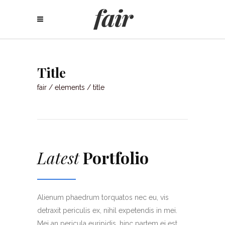
Title
fair
/
elements
/
title
Latest
Portfolio
Alienum phaedrum torquatos nec eu, vis
detraxit periculis ex, nihil expetendis in mei.
Mei an pericula euripidis, hinc partem ei est.